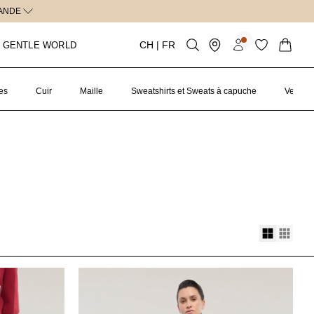
S
Pays/région
Langue
CH |
FR
 GENTLE WORLD
Panier
es
Cuir
Maille
Sweatshirts et Sweats à capuche
Vestes