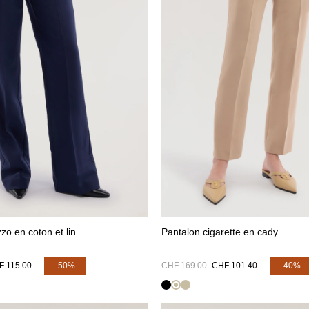
zo en coton et lin
Pantalon cigarette en cady
F 115.00
-50%
CHF 169.00
CHF 101.40
-40%