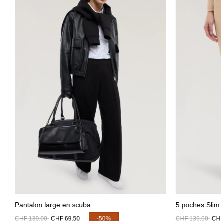
Pantalon large en scuba
5 poches Slim
CHF 139.00
CHF 69.50
-50%
CHF 139.00
CH