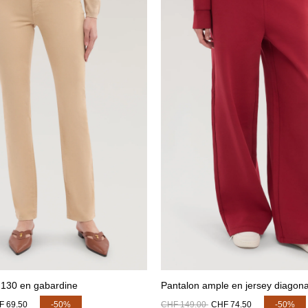
 130 en gabardine
Pantalon ample en jersey diagona
F 69.50
-50%
CHF 149.00
CHF 74.50
-50%