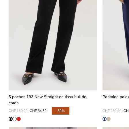
5 poches 193 New Straight en tissu bull de
Pantalon palaz
coton
CHF 169.00
CHF 84.50
-50%
CHF 230.00
CH