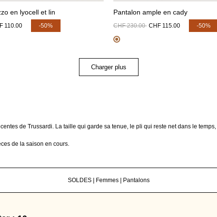
o en lyocell et lin
Pantalon ample en cady
F 110.00
-50%
CHF 230.00
CHF 115.00
-50%
Charger plus
entes de Trussardi. La taille qui garde sa tenue, le pli qui reste net dans le temps
èces de la saison en cours.
SOLDES
|
Femmes
|
Pantalons