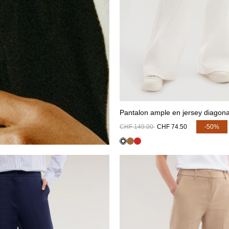
Pantalon ample en jersey diagona
CHF 149.00
CHF 74.50
-50%