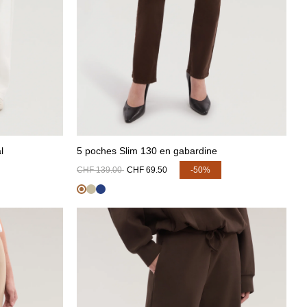
l
5 poches Slim 130 en gabardine
CHF 139.00
CHF 69.50
-50%