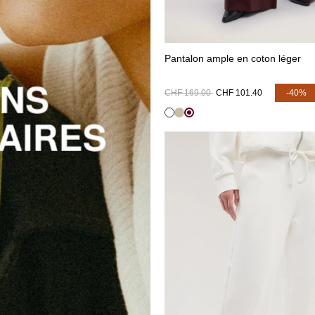
Pantalon ample en coton léger
CHF 169.00
CHF 101.40
-40%