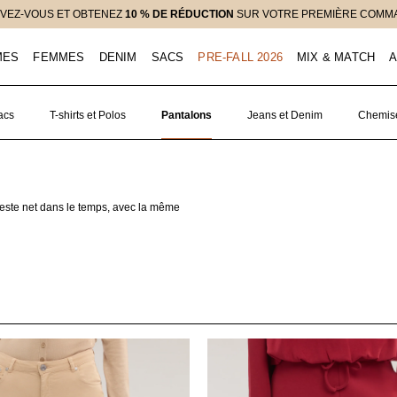
RETOURS PROLONGÉS À 30 JOURS POUR LES UTILISATEURS ENREGISTRÉ
MES
FEMMES
DENIM
SACS
PRE-FALL 2026
MIX & MATCH
A
acs
T-shirts et Polos
Pantalons
Jeans et Denim
Chemis
 reste net dans le temps, avec la même