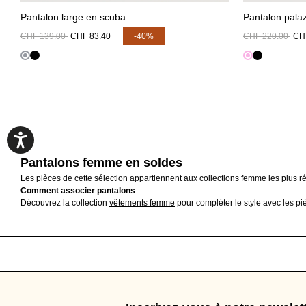
Pantalon large en scuba
Pantalon palazz
CHF 139.00
CHF 83.40
-40%
CHF 220.00
CH
Collection:
Pantalons femme en soldes
Les pièces de cette sélection appartiennent aux collections femme les plus réc
Comment associer pantalons
Découvrez la collection
vêtements femme
pour compléter le style avec les pi