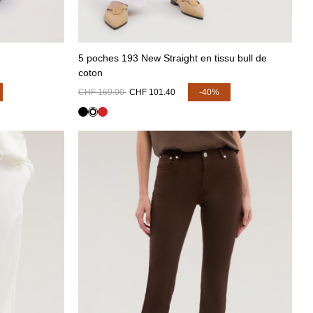
5 poches 193 New Straight en tissu bull de
coton
CHF 169.00
CHF 101.40
-40%