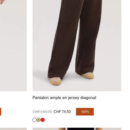
Pantalon ample en jersey diagonal
CHF 149.00
CHF 74.50
-50%