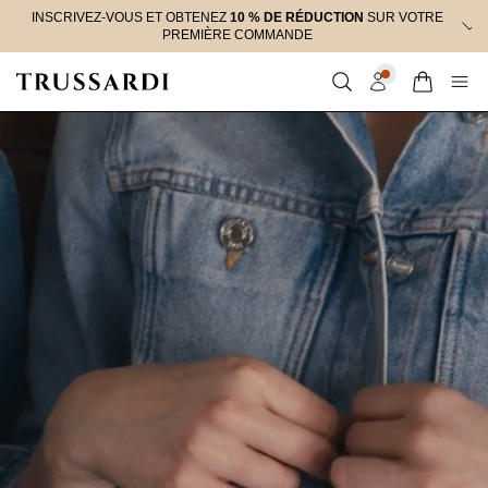
passer
INSCRIVEZ-VOUS ET OBTENEZ
10 % DE RÉDUCTION
SUR VOTRE
au
PREMIÈRE COMMANDE
contenu
La remise sera appliquée au moment du paiement
uniquement sur les articles à prix plein.
Panier