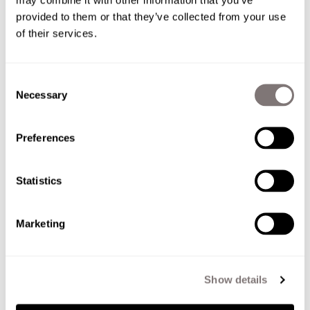
provided to them or that they’ve collected from your use
of their services.
Consent
Necessary
Selection
Preferences
Statistics
Model 370. Slim Fit.
The low-rise Slim Fit 370, finished with
Marketing
custom buttons and a tapered hem, is
crafted from high-quality fabrics for all-
day comfort.
Show details
Découvrez le 370 - Slim fit